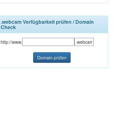
.webcam Verfügbarkeit prüfen / Domain
Check
http://www.