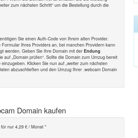
weiter zum nächsten Schritt“ um die Bestellung durch die
enötigen Sie einen Auth-Code von Ihrem alten Provider.
e Formular Ihres Providers an, bei manchen Providern kann
ugt werden. Geben Sie Ihre Domain mit der
Endung
ie auf „Domain prüfen“. Sollte die Domain zum Umzug bereit
e einzugeben. Klicken Sie nun auf „weiter zum nächsten
er Daten abzuschließen und den Umzug Ihrer .webcam Domain
bcam Domain kaufen
für nur 4,29 € / Monat *