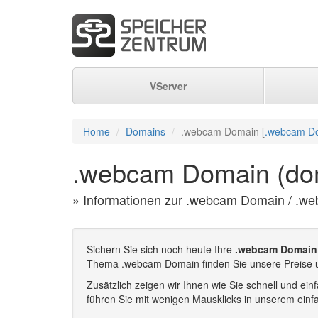
VServer
Home
Domains
.webcam Domain [
.webcam Do
.webcam Domain (do
» Informationen zur .webcam Domain / .we
Sichern Sie sich noch heute Ihre
.webcam Domain
Thema .webcam Domain finden Sie unsere Preise 
Zusätzlich zeigen wir Ihnen wie Sie schnell und e
führen Sie mit wenigen Mausklicks in unserem einf