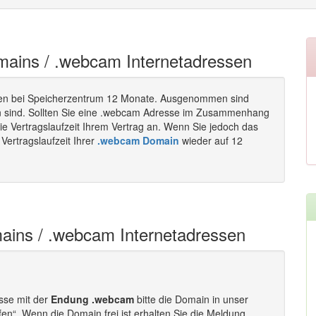
mains / .webcam Internetadressen
en bei Speicherzentrum 12 Monate. Ausgenommen sind
en sind. Sollten Sie eine .webcam Adresse im Zusammenhang
ie Vertragslaufzeit Ihrem Vertrag an. Wenn Sie jedoch das
Vertragslaufzeit Ihrer
.webcam Domain
wieder auf 12
ains / .webcam Internetadressen
esse mit der
Endung .webcam
bitte die Domain in unser
fen“. Wenn die Domain frei ist erhalten Sie die Meldung