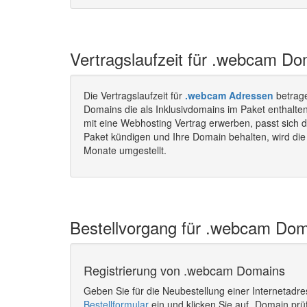
Vertragslaufzeit für .webcam Do
Die Vertragslaufzeit für
.webcam Adressen
betrag
Domains die als Inklusivdomains im Paket enthalt
mit eine Webhosting Vertrag erwerben, passt sich d
Paket kündigen und Ihre Domain behalten, wird die 
Monate umgestellt.
Bestellvorgang für .webcam Dom
Registrierung von .webcam Domains
Geben Sie für die Neubestellung einer Internetadr
Bestellformular
ein und klicken Sie auf „Domain prü