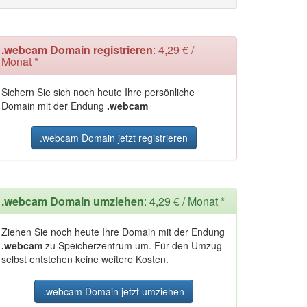
.webcam Domain registrieren
: 4,29 € /
Monat *
Sichern Sie sich noch heute Ihre persönliche
Domain mit der Endung
.webcam
.webcam Domain jetzt registrieren
.webcam Domain umziehen
: 4,29 € / Monat *
Ziehen Sie noch heute Ihre Domain mit der Endung
.webcam
zu Speicherzentrum um. Für den Umzug
selbst entstehen keine weitere Kosten.
.webcam Domain jetzt umziehen